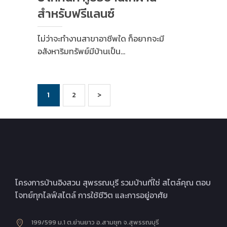
สำหรับฟรีแลนซ์
ไม่ว่าจะทำงานสาขาอาชีพใด ก็อยากจะมี
อสังหาริมทรัพย์มีบ้านเป็น…
Posts
PAGE
1
PAGE
2
>
pagination
โครงการบ้านอิงสวน สุพรรณบุรี รวมบ้านที่ใช่ สไตล์คุณ ตอบ
โจทย์ทุกไลฟ์สไตล์ การใช้ชีวิต และการอยู่อาศัย
199/599 ม.1 ต.ย่านยาว อ.สามชุก จ.สุพรรณบุรี